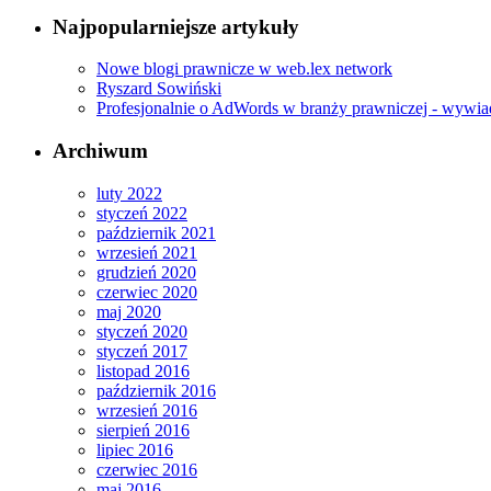
Najpopularniejsze artykuły
Nowe blogi prawnicze w web.lex network
Ryszard Sowiński
Profesjonalnie o AdWords w branży prawniczej - wywia
Archiwum
luty 2022
styczeń 2022
październik 2021
wrzesień 2021
grudzień 2020
czerwiec 2020
maj 2020
styczeń 2020
styczeń 2017
listopad 2016
październik 2016
wrzesień 2016
sierpień 2016
lipiec 2016
czerwiec 2016
maj 2016