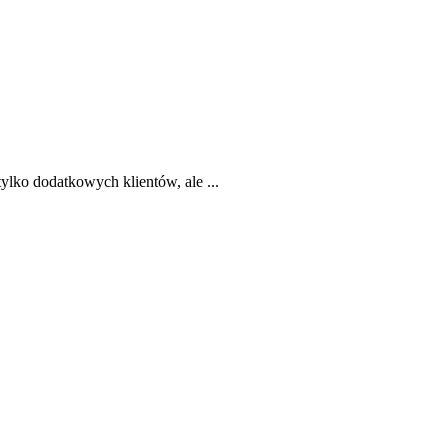
ylko dodatkowych klientów, ale ...
ie za jego wskazówkami ...