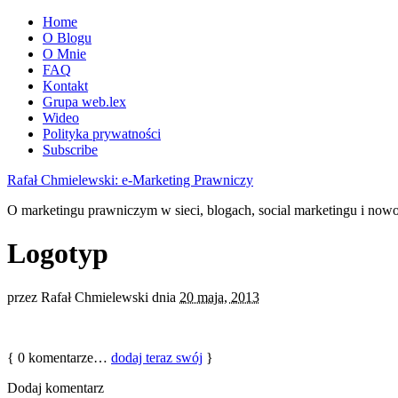
Home
O Blogu
O Mnie
FAQ
Kontakt
Grupa web.lex
Wideo
Polityka prywatności
Subscribe
Rafał Chmielewski: e-Marketing Prawniczy
O marketingu prawniczym w sieci, blogach, social marketingu i now
Logotyp
przez
Rafał Chmielewski
dnia
20 maja, 2013
{
0
komentarze…
dodaj teraz swój
}
Dodaj komentarz