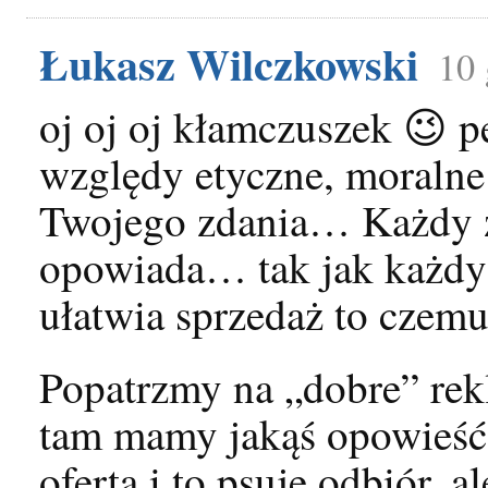
Łukasz Wilczkowski
10 
oj oj oj kłamczuszek 😉 
względy etyczne, moralne 
Twojego zdania… Każdy z 
opowiada… tak jak każdy 
ułatwia sprzedaż to czemu
Popatrzmy na „dobre” rek
tam mamy jakąś opowieść,
oferta i to psuje odbiór, 