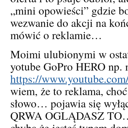
„mini opowieści” gdzie bo
wezwanie do akcji na koń
mówić o reklamie…
Moimi ulubionymi w ostat
yotube GoPro HERO np. 
https://www.youtube.c
wiem, że to reklama, choć
słowo… pojawia się wyłącz
QRWA OGLĄDASZ TO….
chyba że jesteś typem do