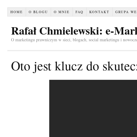
HOME
O BLOGU
O MNIE
FAQ
KONTAKT
GRUPA WE
Rafał Chmielewski: e-Mar
O marketingu prawniczym w sieci, blogach, social marketingu i nowocz
Oto jest klucz do skute