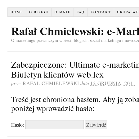
HOME
O BLOGU
O MNIE
FAQ
KONTAKT
GRUPA WE
Rafał Chmielewski: e-Mar
O marketingu prawniczym w sieci, blogach, social marketingu i nowocz
Zabezpieczone: Ultimate e-marketi
Biuletyn klientów web.lex
przez
RAFAŁ CHMIELEWSKI
dnia
12 GRUDNIA, 2011
Treść jest chroniona hasłem. Aby ją zob
poniżej wprowadzić hasło:
Hasło: