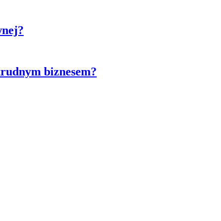
wnej?
 trudnym biznesem?