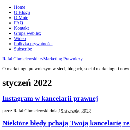
Home
O Blogu
O Mnie
FAQ
Kontakt
Grupa web.lex
Wideo
Polityka prywatności
Subscribe
Rafał Chmielewski: e-Marketing Prawniczy
O marketingu prawniczym w sieci, blogach, social marketingu i now
styczeń 2022
Instagram w kancelarii prawnej
przez
Rafał Chmielewski
dnia
19 stycznia, 2022
Niektóre błędy pchają Twoją kancelarię re