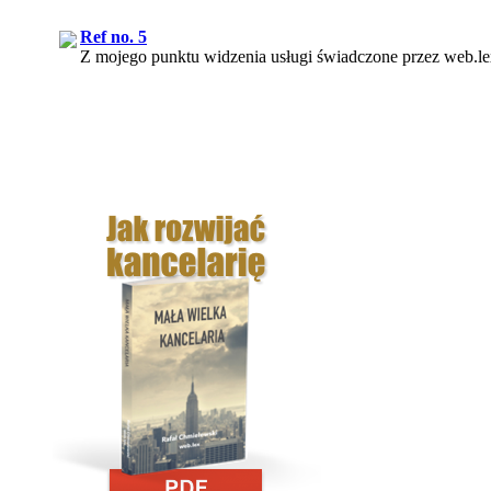
Ref no. 5
Z mojego punktu widzenia usługi świadczone przez web.lex s
Ref no. 3
Korzystanie z usług pana Rafała Chmielewskiego, podążan
Ref no. 4
Z dużą przyjemnością i pewnością mogę polecić usługi Pana