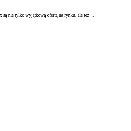
ą nie tylko wyjątkową ofertą na rynku, ale też ...
ie za jego wskazówkami ...
 Rafała Chmielewskiego. Jego kwalifikacje w zakresie ...