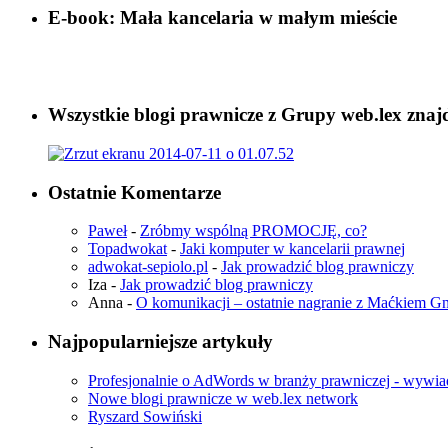
E-book: Mała kancelaria w małym mieście
Wszystkie blogi prawnicze z Grupy web.lex znaj
Ostatnie Komentarze
Paweł
-
Zróbmy wspólną PROMOCJĘ, co?
Topadwokat
-
Jaki komputer w kancelarii prawnej
adwokat-sepiolo.pl
-
Jak prowadzić blog prawniczy
Iza
-
Jak prowadzić blog prawniczy
Anna
-
O komunikacji – ostatnie nagranie z Maćkiem 
Najpopularniejsze artykuły
Profesjonalnie o AdWords w branży prawniczej - wywia
Nowe blogi prawnicze w web.lex network
Ryszard Sowiński