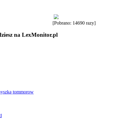
[Pobrano: 14690 razy]
dziesz na LexMonitor.pl
Gnyszką tommorow
d