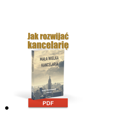
Ref no. 4
Z dużą przyjemnością i pewnością mogę polecić usługi Pana
Ref no. 1
Efektem naszej współpracy z web.lex było pozyskanie nie t
Ref no. 3
Korzystanie z usług pana Rafała Chmielewskiego, podążan