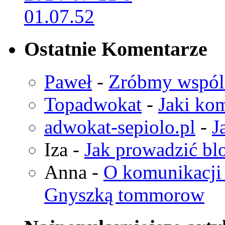
Ostatnie Komentarze
Paweł
-
Zróbmy wspó
Topadwokat
-
Jaki kom
adwokat-sepiolo.pl
-
J
Iza
-
Jak prowadzić bl
Anna
-
O komunikacji 
Gnyszką tommorow