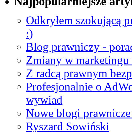
Najpopularniejsze arty
Odkryłem szokującą pra
:)
Blog prawniczy - porad
Zmiany w marketingu 
Z radcą prawnym bezp
Profesjonalnie o AdWo
wywiad
Nowe blogi prawnicze
Ryszard Sowiński