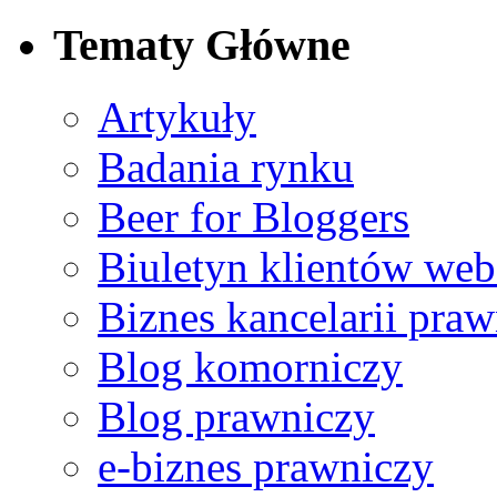
Tematy Główne
Ref no. 2
Artykuły
Bardzo wysoko oceniam poziom merytoryczny i organizacyj
Badania rynku
Beer for Bloggers
Biuletyn klientów web
Ref no. 5
Z mojego punktu widzenia usługi świadczone przez web.lex s
Biznes kancelarii praw
Blog komorniczy
Blog prawniczy
e-biznes prawniczy