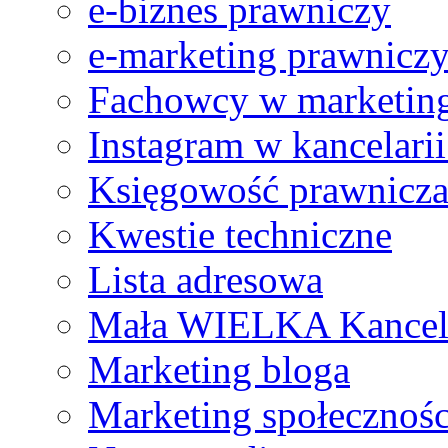
e-biznes prawniczy
e-marketing prawnicz
Ref no. 1
Fachowcy w marketing
Efektem naszej współpracy z web.lex było pozyskanie nie t
Instagram w kancelari
Księgowość prawnicz
Kwestie techniczne
Lista adresowa
Mała WIELKA Kancel
Marketing bloga
Marketing społecznoś