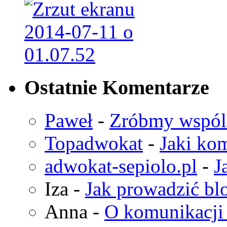
Ostatnie Komentarze
Paweł
-
Zróbmy wspó
Topadwokat
-
Jaki kom
adwokat-sepiolo.pl
-
J
Iza
-
Jak prowadzić bl
Anna
-
O komunikacji 