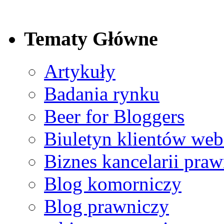
Tematy Główne
Ref no. 2
Bardzo wysoko oceniam poziom merytoryczny i organizacyj
Artykuły
Badania rynku
Beer for Bloggers
Ref no. 6
W szczególny sposób cenię otwartość Pana Rafała Chmiele
Biuletyn klientów web
Biznes kancelarii praw
Blog komorniczy
Ref no. 5
Blog prawniczy
Z mojego punktu widzenia usługi świadczone przez web.lex s