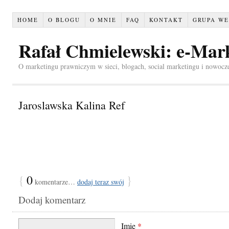
HOME
O BLOGU
O MNIE
FAQ
KONTAKT
GRUPA WE
Rafał Chmielewski: e-Mar
O marketingu prawniczym w sieci, blogach, social marketingu i nowocz
Jaroslawska Kalina Ref
{
0
}
komentarze…
dodaj teraz swój
Dodaj komentarz
Imię
*