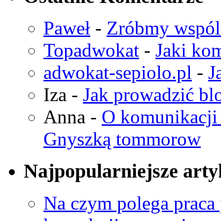
Paweł
-
Zróbmy wspó
Topadwokat
-
Jaki kom
adwokat-sepiolo.pl
-
J
Iza
-
Jak prowadzić bl
Anna
-
O komunikacji 
Gnyszką tommorow
Najpopularniejsze arty
Na czym polega praca 