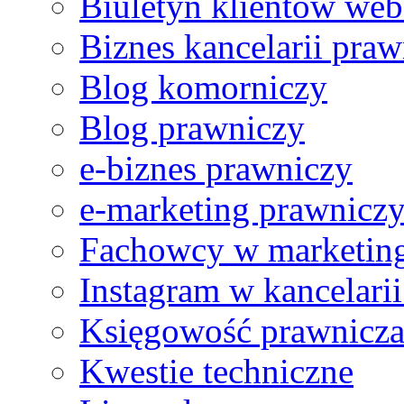
Biuletyn klientów web
Biznes kancelarii praw
Blog komorniczy
Ref no. 2
Blog prawniczy
Bardzo wysoko oceniam poziom merytoryczny i organizacyj
e-biznes prawniczy
e-marketing prawnicz
Ref no. 1
Fachowcy w marketing
Efektem naszej współpracy z web.lex było pozyskanie nie t
Instagram w kancelari
Księgowość prawnicz
Kwestie techniczne