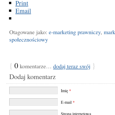
Print
Email
Otagowane jako:
e-marketing prawniczy
,
mark
społecznościowy
{
0
}
komentarze…
dodaj teraz swój
Dodaj komentarz
Imię
*
E-mail
*
Strona internetowa