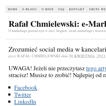
HOME
O BLOGU
O MNIE
FAQ
KONTAKT
GRUPA WE
Rafał Chmielewski: e-Mar
O marketingu prawniczym w sieci, blogach, social marketingu i nowocz
Zrozumieć social media w kancelari
przez
RAFAŁ CHMIELEWSKI
dnia
30 KWIETNIA, 2011
UWAGA! Jeżeli nie przeczytasz
tego art
stracisz! Musisz to zrobić! Najlepiej od r
Facebook
Twitter
LinkedIn