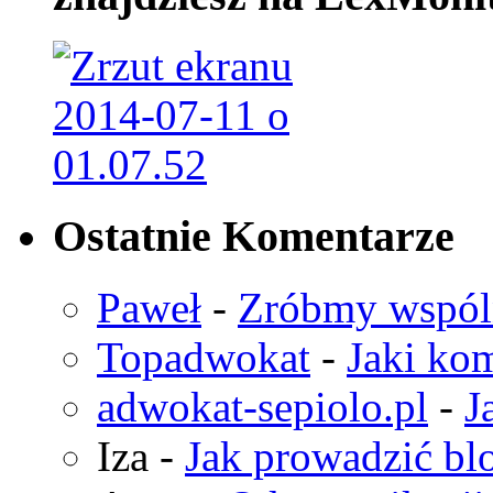
Ostatnie Komentarze
Paweł
-
Zróbmy wspó
Topadwokat
-
Jaki kom
adwokat-sepiolo.pl
-
J
Iza
-
Jak prowadzić bl