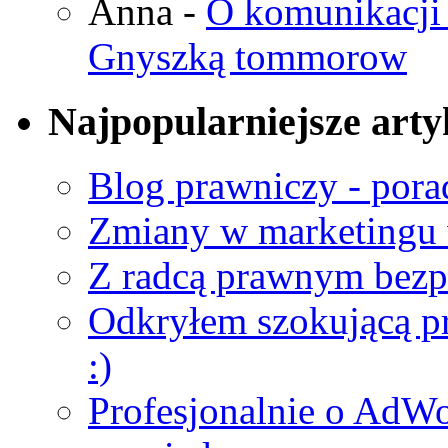
Anna
-
O komunikacji 
Gnyszką tommorow
Najpopularniejsze arty
Blog prawniczy - porad
Zmiany w marketingu 
Z radcą prawnym bezp
Odkryłem szokującą pra
:)
Profesjonalnie o AdWo