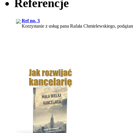
Referencje
Ref no. 3
Korzystanie z usług pana Rafała Chmielewskiego, podążan
Ref no. 1
Efektem naszej współpracy z web.lex było pozyskanie nie t
Ref no. 6
W szczególny sposób cenię otwartość Pana Rafała Chmiele