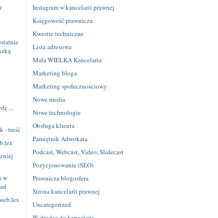
y
Instagram w kancelarii prawnej
Księgowość prawnicza
Kwestie techniczne
statnie
Lista adresowa
szką
Mała WIELKA Kancelaria
Marketing bloga
e
Marketing społecznościowy
Nowe media
ę ...
Nowe technologie
Obsługa klienta
 - treść
Pamiętnik Adwokata
b.lex
Podcast, Webcast, Video, Slidecast
zniej
Pozycjonowanie (SEO)
s w
Prawnicza blogosfera
iad
Strona kancelarii prawnej
web.lex
Uncategorized
W drodze do kancelarii