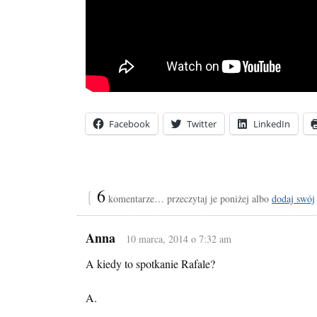
Facebook
Twitter
LinkedIn
{
6
komentarze… przeczytaj je poniżej albo
dodaj swój
Anna
10 marca, 2014 o 7:32 am
A kiedy to spotkanie Rafale?
A.