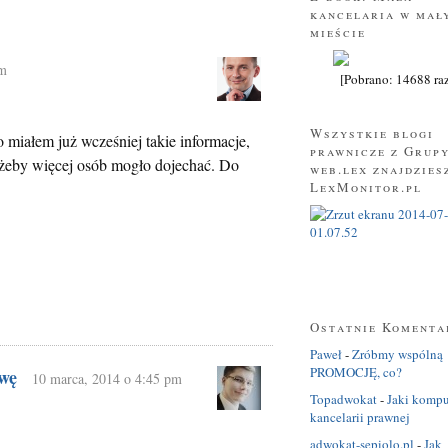
kancelaria w mał
mieście
am
[Pobrano: 14688 ra
Wszystkie blogi
 miałem już wcześniej takie informacje,
prawnicze z Grup
żeby więcej osób mogło dojechać. Do
web.lex znajdzies
LexMonitor.pl
Ostatnie Komenta
Paweł
-
Zróbmy wspólną
PROMOCJĘ, co?
wę
10 marca, 2014 o 4:45 pm
Topadwokat
-
Jaki kompu
kancelarii prawnej
adwokat-sepiolo.pl
-
Jak