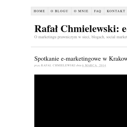
HOME
O BLOGU
O MNIE
FAQ
KONTAKT
Rafał Chmielewski: 
O marketingu prawniczym w sieci, blogach, social marke
Spotkanie e-marketingowe w Krako
przez
RAFAŁ CHMIELEWSKI
dnia
6 MARCA, 2014