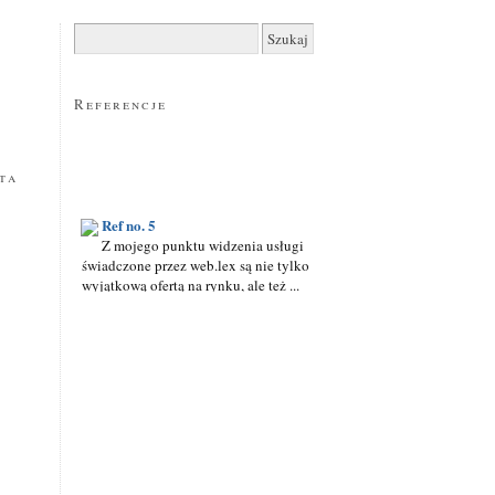
Szukaj:
Ref no. 2
Bardzo wysoko oceniam poziom
merytoryczny i organizacyjny usług
Referencje
świadczonych przez web.lex, a także ...
ta
Ref no. 5
Z mojego punktu widzenia usługi
świadczone przez web.lex są nie tylko
wyjątkową ofertą na rynku, ale też ...