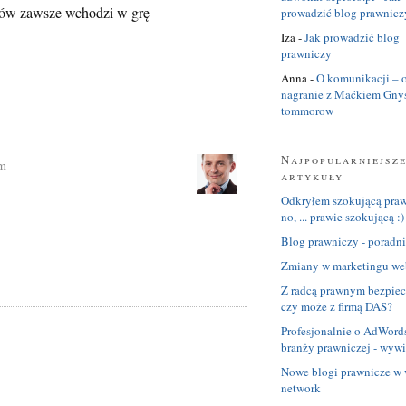
ów zawsze wchodzi w grę
prowadzić blog prawnicz
Iza
-
Jak prowadzić blog
prawniczy
Anna
-
O komunikacji – o
nagranie z Maćkiem Gny
tommorow
Najpopularniejsz
am
artykuły
Odkryłem szokującą prawd
no, ... prawie szokującą :)
Blog prawniczy - poradnik
Zmiany w marketingu we
Z radcą prawnym bezpiec
czy może z firmą DAS?
Profesjonalnie o AdWord
branży prawniczej - wyw
Nowe blogi prawnicze w 
network