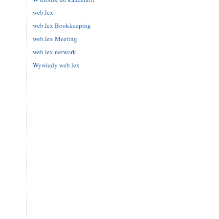
web.lex
web.lex Bookkeeping
web.lex Meeting
web.lex network
Wywiady web.lex