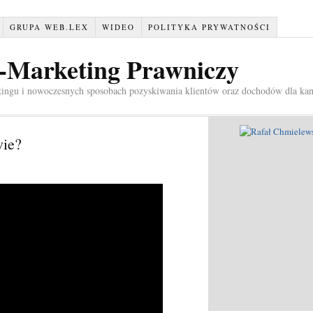
GRUPA WEB.LEX
WIDEO
POLITYKA PRYWATNOŚCI
e-Marketing Prawniczy
tingu i nowoczesnych sposobach pozyskiwania klientów oraz dochodów dla kan
wie?