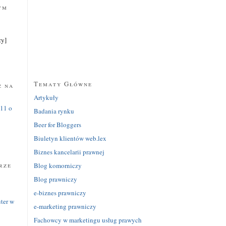
ym
zy]
y
Tematy Główne
z na
Artykuły
Badania rynku
Beer for Bloggers
Biuletyn klientów web.lex
Biznes kancelarii prawnej
rze
Blog komorniczy
Blog prawniczy
e-biznes prawniczy
ter w
e-marketing prawniczy
Fachowcy w marketingu usług prawych