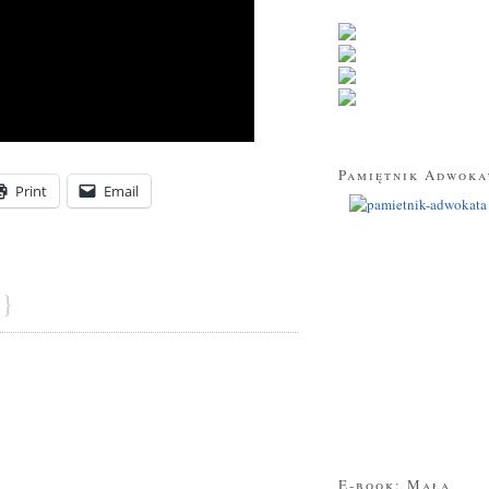
Pamiętnik Adwoka
Print
Email
}
E-book: Mała