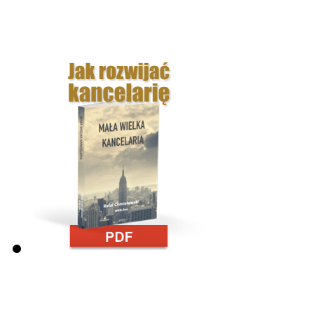
Ref no. 5
Z mojego punktu widzenia usługi świadczone przez web.lex s
Ref no. 3
Korzystanie z usług pana Rafała Chmielewskiego, podążan
Ref no. 4
Z dużą przyjemnością i pewnością mogę polecić usługi Pana