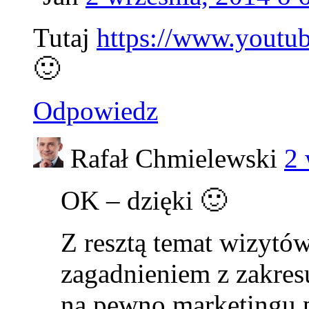
Tutaj
https://www.yout
🙂
Odpowiedz
Rafał Chmielewski
2 
OK – dzięki 🙂
Z resztą temat wizytó
zagadnieniem z zakres
na pewno marketingu 