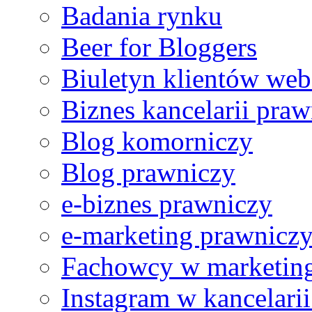
Badania rynku
Beer for Bloggers
Ref no. 4
Z dużą przyjemnością i pewnością mogę polecić usługi Pana
Biuletyn klientów web
Biznes kancelarii praw
Blog komorniczy
Ref no. 3
Blog prawniczy
Korzystanie z usług pana Rafała Chmielewskiego, podążan
e-biznes prawniczy
e-marketing prawnicz
Ref no. 2
Fachowcy w marketing
Bardzo wysoko oceniam poziom merytoryczny i organizacyj
Instagram w kancelari