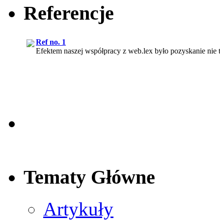
Referencje
Ref no. 1
Efektem naszej współpracy z web.lex było pozyskanie nie t
Ref no. 5
Z mojego punktu widzenia usługi świadczone przez web.lex s
Tematy Główne
Ref no. 6
W szczególny sposób cenię otwartość Pana Rafała Chmiele
Artykuły