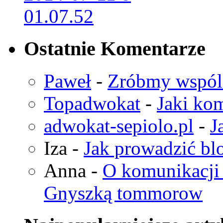
Ostatnie Komentarze
Paweł
-
Zróbmy wspó
Topadwokat
-
Jaki kom
adwokat-sepiolo.pl
-
J
Iza
-
Jak prowadzić bl
Anna
-
O komunikacji 
Gnyszką tommorow