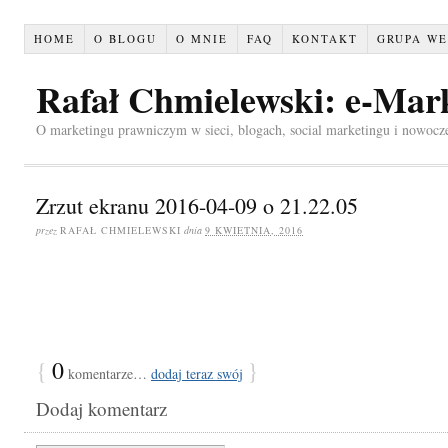
HOME
O BLOGU
O MNIE
FAQ
KONTAKT
GRUPA WE
Rafał Chmielewski: e-Mar
O marketingu prawniczym w sieci, blogach, social marketingu i nowocz
Zrzut ekranu 2016-04-09 o 21.22.05
przez
RAFAŁ CHMIELEWSKI
dnia
9 KWIETNIA, 2016
{
0
}
komentarze…
dodaj teraz swój
Dodaj komentarz