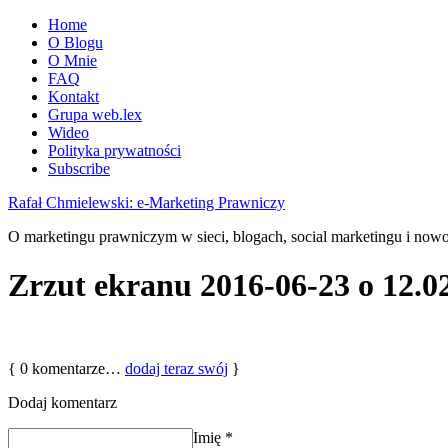
Home
O Blogu
O Mnie
FAQ
Kontakt
Grupa web.lex
Wideo
Polityka prywatności
Subscribe
Rafał Chmielewski: e-Marketing Prawniczy
O marketingu prawniczym w sieci, blogach, social marketingu i now
Zrzut ekranu 2016-06-23 o 12.0
{
0
komentarze…
dodaj teraz swój
}
Dodaj komentarz
Imię
*