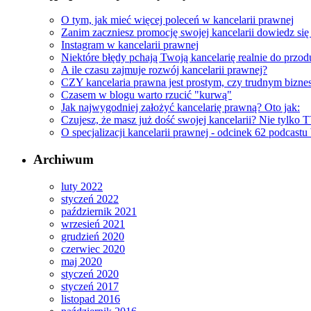
O tym, jak mieć więcej poleceń w kancelarii prawnej
Zanim zaczniesz promocję swojej kancelarii dowiedz się
Instagram w kancelarii prawnej
Niektóre błędy pchają Twoją kancelarię realnie do przod
A ile czasu zajmuje rozwój kancelarii prawnej?
CZY kancelaria prawna jest prostym, czy trudnym bizn
Czasem w blogu warto rzucić "kurwą"
Jak najwygodniej założyć kancelarię prawną? Oto jak:
Czujesz, że masz już dość swojej kancelarii? Nie tylko T
O specjalizacji kancelarii prawnej - odcinek 62 podcastu
Archiwum
luty 2022
styczeń 2022
październik 2021
wrzesień 2021
grudzień 2020
czerwiec 2020
maj 2020
styczeń 2020
styczeń 2017
listopad 2016