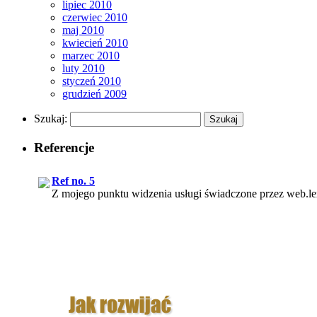
lipiec 2010
czerwiec 2010
maj 2010
kwiecień 2010
marzec 2010
luty 2010
styczeń 2010
grudzień 2009
Szukaj:
Referencje
Ref no. 5
Z mojego punktu widzenia usługi świadczone przez web.lex s
Ref no. 3
Korzystanie z usług pana Rafała Chmielewskiego, podążan