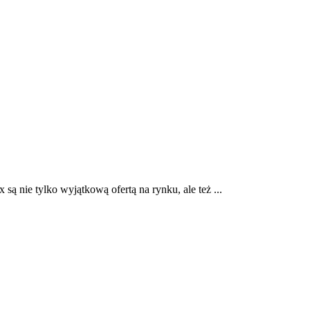
ą nie tylko wyjątkową ofertą na rynku, ale też ...
ie za jego wskazówkami ...