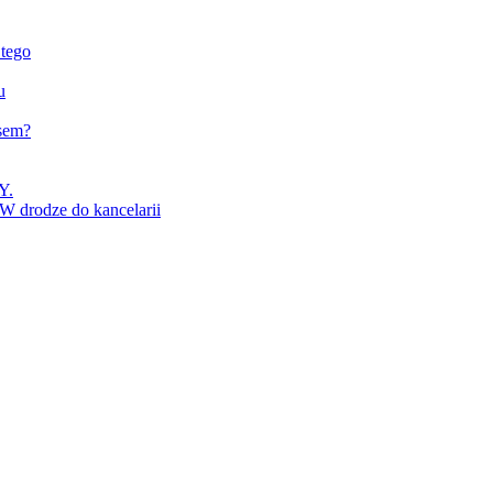
 tego
u
esem?
Y.
 W drodze do kancelarii