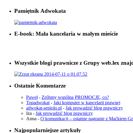
Pamiętnik Adwokata
E-book: Mała kancelaria w małym mieście
Wszystkie blogi prawnicze z Grupy web.lex znaj
Ostatnie Komentarze
Paweł
-
Zróbmy wspólną PROMOCJĘ, co?
Topadwokat
-
Jaki komputer w kancelarii prawnej
adwokat-sepiolo.pl
-
Jak prowadzić blog prawniczy
Iza
-
Jak prowadzić blog prawniczy
Anna
-
O komunikacji – ostatnie nagranie z Maćkiem 
Najpopularniejsze artykuły