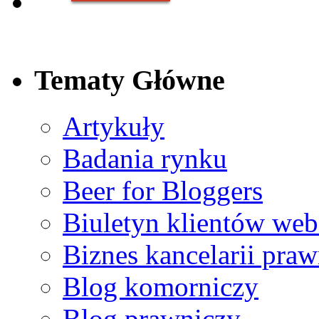
Ref no. 4
Z dużą przyjemnością i pewnością mogę polecić usługi Pana
Tematy Główne
Ref no. 6
Artykuły
W szczególny sposób cenię otwartość Pana Rafała Chmiele
Badania rynku
Beer for Bloggers
Biuletyn klientów web
Ref no. 2
Bardzo wysoko oceniam poziom merytoryczny i organizacyj
Biznes kancelarii praw
Blog komorniczy
Blog prawniczy