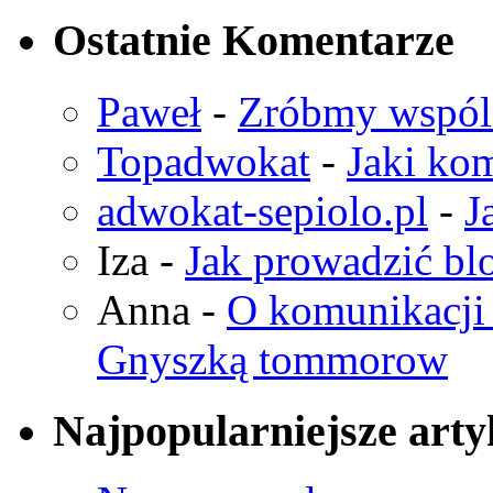
Ostatnie Komentarze
Paweł
-
Zróbmy wspó
Topadwokat
-
Jaki kom
adwokat-sepiolo.pl
-
J
Iza
-
Jak prowadzić bl
Anna
-
O komunikacji 
Gnyszką tommorow
Najpopularniejsze arty