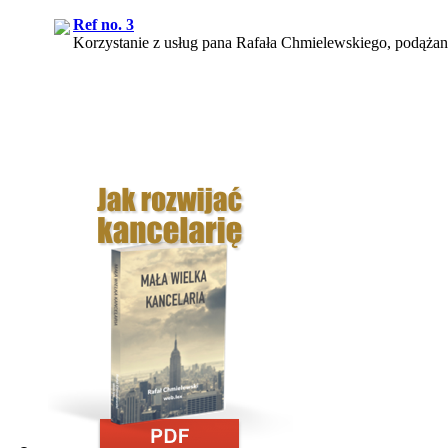
Ref no. 3
Korzystanie z usług pana Rafała Chmielewskiego, podążan
Ref no. 5
Z mojego punktu widzenia usługi świadczone przez web.lex s
Ref no. 1
Efektem naszej współpracy z web.lex było pozyskanie nie t