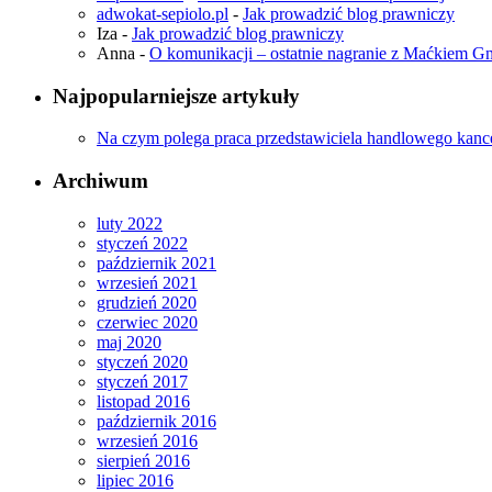
adwokat-sepiolo.pl
-
Jak prowadzić blog prawniczy
Iza
-
Jak prowadzić blog prawniczy
Anna
-
O komunikacji – ostatnie nagranie z Maćkiem 
Najpopularniejsze artykuły
Na czym polega praca przedstawiciela handlowego kance
Archiwum
luty 2022
styczeń 2022
październik 2021
wrzesień 2021
grudzień 2020
czerwiec 2020
maj 2020
styczeń 2020
styczeń 2017
listopad 2016
październik 2016
wrzesień 2016
sierpień 2016
lipiec 2016