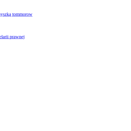
Gnyszką tommorow
larii prawnej