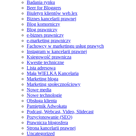
Badania rynku
Beer for Bloggers
Ref no. 6
Biuletyn klientów web.lex
W szczególny sposób cenię otwartość Pana Rafała Chmiele
Biznes kancelarii prawnej
Blog komorniczy
Blog prawniczy
e-biznes prawniczy
e-marketing prawniczy
Fachowcy w marketingu usług prawych
Instagram w kancelarii prawnej
Ref no. 2
Księgowość prawnicza
Bardzo wysoko oceniam poziom merytoryczny i organizacyj
Kwestie techniczne
Lista adresowa
Mała WIELKA Kancelaria
Marketing bloga
Marketing społecznościowy
Nowe media
Nowe technologie
Ref no. 4
Obsługa klienta
Z dużą przyjemnością i pewnością mogę polecić usługi Pana
Pamiętnik Adwokata
Podcast, Webcast, Video, Slidecast
Pozycjonowanie (SEO)
Prawnicza blogosfera
Strona kancelarii prawnej
Uncategorized