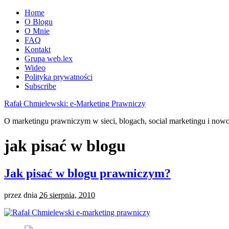
Home
O Blogu
O Mnie
FAQ
Kontakt
Grupa web.lex
Wideo
Polityka prywatności
Subscribe
Rafał Chmielewski: e-Marketing Prawniczy
O marketingu prawniczym w sieci, blogach, social marketingu i now
jak pisać w blogu
Jak pisać w blogu prawniczym?
przez
dnia
26 sierpnia, 2010