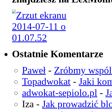
Ostatnie Komentarze
Paweł
-
Zróbmy wspó
Topadwokat
-
Jaki kom
adwokat-sepiolo.pl
-
J
Iza
-
Jak prowadzić bl