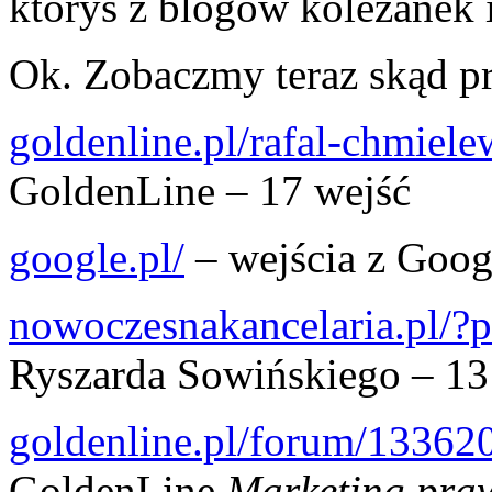
któryś z blogów koleżanek 
Ok. Zobaczmy teraz skąd pr
goldenline.pl/rafal-chmiele
GoldenLine – 17 wejść
google.pl/
– wejścia z Goog
nowoczesnakancelaria.pl/
Ryszarda Sowińskiego – 13
goldenline.pl/forum/1336
GoldenLine
Marketing prawn