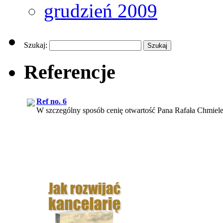
grudzień 2009
Szukaj:
Referencje
Ref no. 6
W szczególny sposób cenię otwartość Pana Rafała Chmiele
Ref no. 1
Efektem naszej współpracy z web.lex było pozyskanie nie t