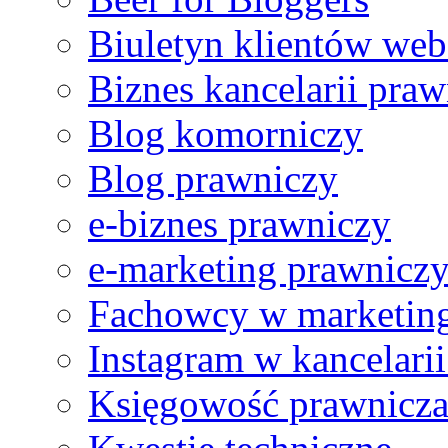
Biuletyn klientów web
Ref no. 4
Z dużą przyjemnością i pewnością mogę polecić usługi Pana
Biznes kancelarii praw
Blog komorniczy
Blog prawniczy
e-biznes prawniczy
e-marketing prawnicz
Fachowcy w marketing
Instagram w kancelari
Księgowość prawnicz