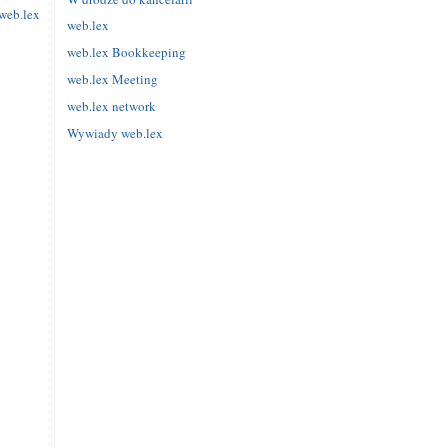
web.lex
web.lex
web.lex Bookkeeping
web.lex Meeting
web.lex network
Wywiady web.lex