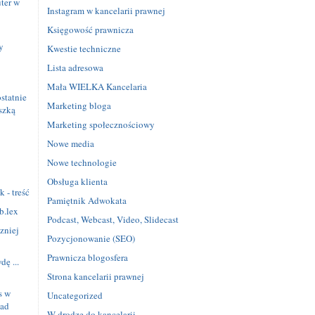
ter w
Instagram w kancelarii prawnej
Księgowość prawnicza
y
Kwestie techniczne
Lista adresowa
Mała WIELKA Kancelaria
statnie
Marketing bloga
szką
Marketing społecznościowy
Nowe media
e
Nowe technologie
Obsługa klienta
 - treść
Pamiętnik Adwokata
b.lex
Podcast, Webcast, Video, Slidecast
zniej
Pozycjonowanie (SEO)
Prawnicza blogosfera
ę ...
Strona kancelarii prawnej
s w
Uncategorized
iad
W drodze do kancelarii