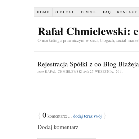
HOME
O BLOGU
O MNIE
FAQ
KONTAKT
Rafał Chmielewski: 
O marketingu prawniczym w sieci, blogach, social marke
Rejestracja Spółki z oo Blog Błażej
przez
RAFAŁ CHMIELEWSKI
dnia
27 WRZEŚNIA, 2011
{
0
}
komentarze…
dodaj teraz swój
Dodaj komentarz