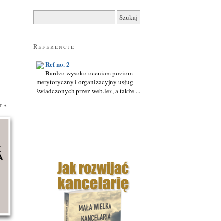
Szukaj:
Referencje
Ref no. 2
Bardzo wysoko oceniam poziom
merytoryczny i organizacyjny usług
świadczonych przez web.lex, a także ...
ta
Ref no. 1
Efektem naszej współpracy z web.lex było
pozyskanie nie tylko dodatkowych klientów,
ale ...