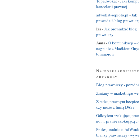
Topadwokat
-
Jaki kompu
kancelarii prawnej
adwokat-sepiolo.pl
-
Jak
prowadzić blog prawnicz
Iza
-
Jak prowadzić blog
prawniczy
Anna
-
O komunikacji – o
nagranie z Maćkiem Gny
tommorow
Najpopularniejsz
artykuły
Blog prawniczy - poradnik
Zmiany w marketingu we
Z radcą prawnym bezpiec
czy może z firmą DAS?
Odkryłem szokującą prawd
no, ... prawie szokującą :)
Profesjonalnie o AdWord
branży prawniczej - wyw