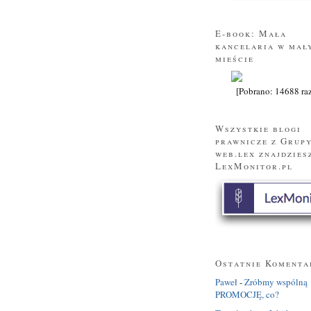
E-book: Mała
kancelaria w mał
mieście
[Pobrano: 14688 ra
Wszystkie blogi
prawnicze z Grup
web.lex znajdzies
LexMonitor.pl
Ostatnie Komenta
Paweł
-
Zróbmy wspólną
PROMOCJĘ, co?