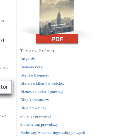
ym
zy]
Tematy Główne
Artykuły
y
Badania rynku
z na
Beer for Bloggers
Biuletyn klientów web.lex
Biznes kancelarii prawnej
Blog komorniczy
Blog prawniczy
rze
e-biznes prawniczy
e-marketing prawniczy
Fachowcy w marketingu usług prawych