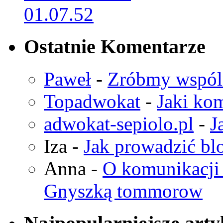
Ostatnie Komentarze
Paweł
-
Zróbmy wspó
Topadwokat
-
Jaki kom
adwokat-sepiolo.pl
-
J
Iza
-
Jak prowadzić bl
Anna
-
O komunikacji 
Gnyszką tommorow