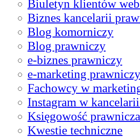
Biuletyn klientów web
Ref no. 1
Efektem naszej współpracy z web.lex było pozyskanie nie t
Biznes kancelarii praw
Blog komorniczy
Blog prawniczy
e-biznes prawniczy
e-marketing prawnicz
Fachowcy w marketing
Instagram w kancelari
Księgowość prawnicz
Kwestie techniczne