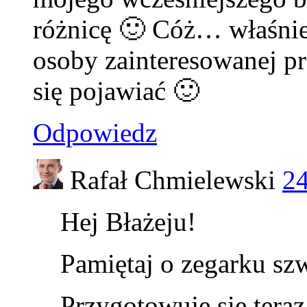
różnicę 🙂 Cóż… właśnie
osoby zainteresowanej p
się pojawiać 🙂
Odpowiedz
Rafał Chmielewski
24
Hej Błażeju!
Pamiętaj o zegarku sz
Przygotowuję się tera