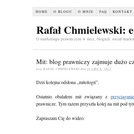
HOME
O BLOGU
O MNIE
FAQ
KONTAKT
Rafał Chmielewski: 
O marketingu prawniczym w sieci, blogach, social marke
Mit: blog prawniczy zajmuje dużo c
przez
RAFAŁ CHMIELEWSKI
dnia
16 LIPCA, 2012
Dziś kolejna odsłona „mitologii”.
Ostatnio obalałem mit związany z
przyciągan
prawnicze. Tym razem przyszła kolej na mit pod ty
Zapraszam Cię do wideo: