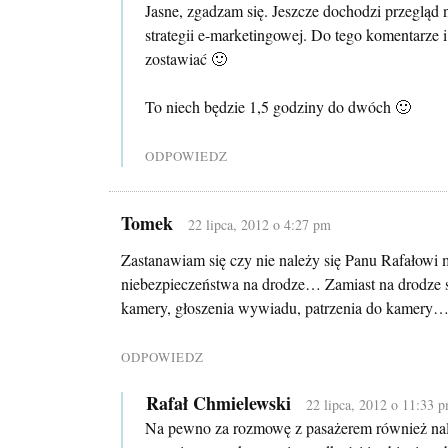
Jasne, zgadzam się. Jeszcze dochodzi przegląd nie
strategii e-marketingowej. Do tego komentarze i
zostawiać 🙂
To niech będzie 1,5 godziny do dwóch 🙂
ODPOWIEDZ
Tomek
22 lipca, 2012 o 4:27 pm
Zastanawiam się czy nie należy się Panu Rafałowi
niebezpieczeństwa na drodze… Zamiast na drodze s
kamery, głoszenia wywiadu, patrzenia do kamery… 
ODPOWIEDZ
Rafał Chmielewski
22 lipca, 2012 o 11:33 
Na pewno za rozmowę z pasażerem również nale