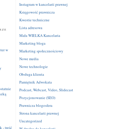
Instagram w kancelarii prawnej
Księgowość prawnicza
Kwestie techniczne
Lista adresowa
rze
Mała WIELKA Kancelaria
Marketing bloga
ter w
Marketing społecznościowy
Nowe media
Nowe technologie
y
Obsługa klienta
Pamiętnik Adwokata
statnie
Podcast, Webcast, Video, Slidecast
szką
Pozycjonowanie (SEO)
Prawnicza blogosfera
Strona kancelarii prawnej
e
Uncategorized
 - treść
W drodze do kancelarii