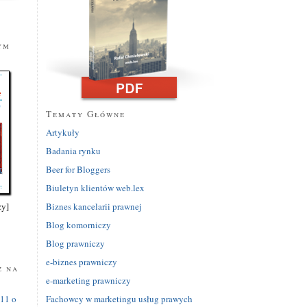
ym
Tematy Główne
Artykuły
Badania rynku
Beer for Bloggers
Biuletyn klientów web.lex
Biznes kancelarii prawnej
zy]
Blog komorniczy
Blog prawniczy
y
e-biznes prawniczy
z na
e-marketing prawniczy
Fachowcy w marketingu usług prawych