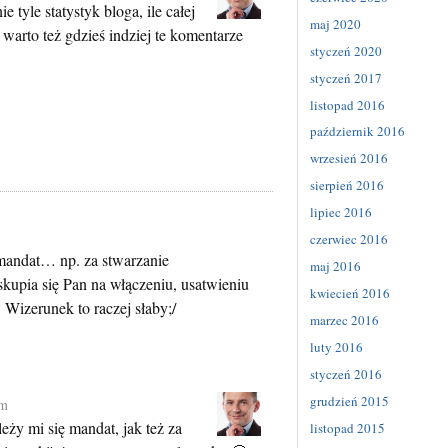
 tyle statystyk bloga, ile całej
maj 2020
 warto też gdzieś indziej te komentarze
styczeń 2020
styczeń 2017
listopad 2016
październik 2016
wrzesień 2016
sierpień 2016
lipiec 2016
czerwiec 2016
 mandat… np. za stwarzanie
maj 2016
kupia się Pan na włączeniu, usatwieniu
kwiecień 2016
Wizerunek to raczej słaby;/
marzec 2016
luty 2016
styczeń 2016
grudzień 2015
pm
ży mi się mandat, jak też za
listopad 2015