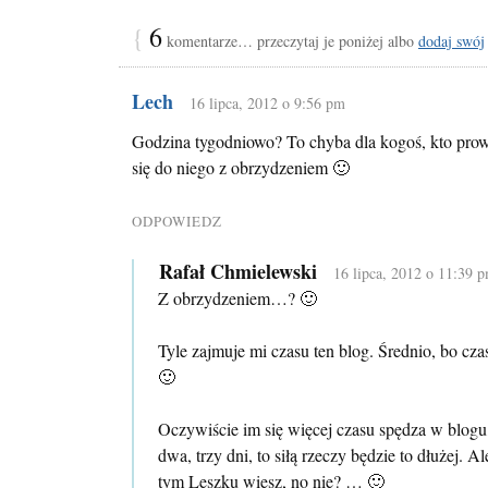
{
6
komentarze… przeczytaj je poniżej albo
dodaj swój
Lech
16 lipca, 2012 o 9:56 pm
Godzina tygodniowo? To chyba dla kogoś, kto prow
się do niego z obrzydzeniem 🙂
ODPOWIEDZ
Rafał Chmielewski
16 lipca, 2012 o 11:39 
Z obrzydzeniem…? 🙂
Tyle zajmuje mi czasu ten blog. Średnio, bo cza
🙂
Oczywiście im się więcej czasu spędza w blogu, 
dwa, trzy dni, to siłą rzeczy będzie to dłużej. A
tym Leszku wiesz, no nie? … 🙂