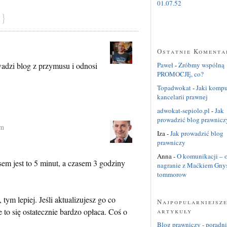
}
Ostatnie Komenta
Paweł
-
Zróbmy wspólną
adzi blog z przymusu i odnosi
PROMOCJĘ, co?
Topadwokat
-
Jaki kompu
kancelarii prawnej
adwokat-sepiolo.pl
-
Jak
prowadzić blog prawnicz
pm
Iza
-
Jak prowadzić blog
prawniczy
Anna
-
O komunikacji – o
sem jest to 5 minut, a czasem 3 godziny
nagranie z Maćkiem Gny
tommorow
tym lepiej. Jeśli aktualizujesz go co
Najpopularniejsz
artykuły
le to się ostatecznie bardzo opłaca. Coś o
Blog prawniczy - poradnik