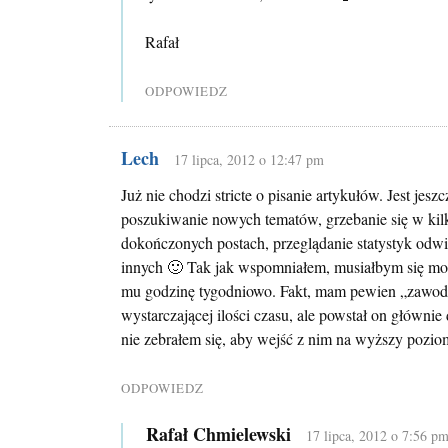
Rafał
ODPOWIEDZ
Lech
17 lipca, 2012 o 12:47 pm
Już nie chodzi stricte o pisanie artykułów. Jest jes
poszukiwanie nowych tematów, grzebanie się w kilk
dokończonych postach, przeglądanie statystyk odwie
innych 🙂 Tak jak wspomniałem, musiałbym się mo
mu godzinę tygodniowo. Fakt, mam pewien „zawod
wystarczającej ilości czasu, ale powstał on głównie
nie zebrałem się, aby wejść z nim na wyższy pozio
ODPOWIEDZ
Rafał Chmielewski
17 lipca, 2012 o 7:56 p