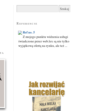
Szukaj:
Referencje
Ref no. 5
Z mojego punktu widzenia usługi
świadczone przez web.lex są nie tylko
wyjątkową ofertą na rynku, ale też ...
ta
Ref no. 2
Bardzo wysoko oceniam poziom
merytoryczny i organizacyjny usług
świadczonych przez web.lex, a także ...