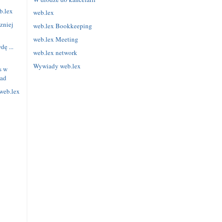
b.lex
web.lex
zniej
web.lex Bookkeeping
web.lex Meeting
ę ...
web.lex network
Wywiady web.lex
s w
iad
web.lex