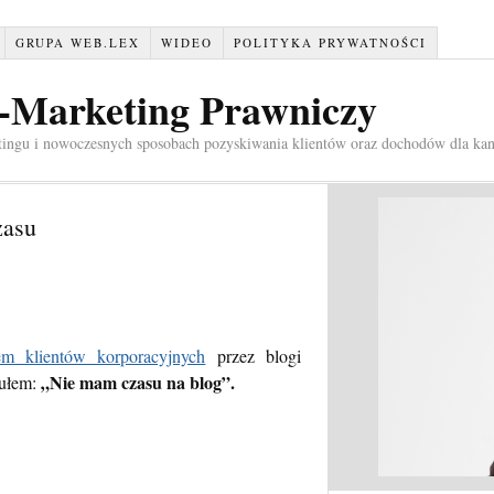
GRUPA WEB.LEX
WIDEO
POLITYKA PRYWATNOŚCI
e-Marketing Prawniczy
tingu i nowoczesnych sposobach pozyskiwania klientów oraz dochodów dla kan
zasu
iem klientów korporacyjnych
przez blogi
„Nie mam czasu na blog”.
tułem: