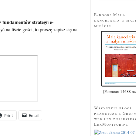
E-book: Mała
kancelaria w mał
fundamentów strategii e-
 z
mieście
ć na liście gości, to proszę zapisz się na
[Pobrano: 14688 ra
Wszystkie blogi
prawnicze z Grup
Print
Email
web.lex znajdzies
LexMonitor.pl