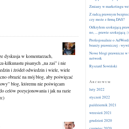
Zmiany w marketingu we
Z radcą prawnym bezpiec
czy może z firmą DAS?
Odkryłem szokującą prawd
no, ... prawie szokującą :)
Profesjonalnie o AdWord
branży prawniczej - wyw
Nowe blogi prawnicze w 
zcze dyskusja w komentarzach,
network
u-kilkunastu pisanych „na zaś” i nie
Ryszard Sowiński
dzin i źródeł odwiedzin i wiele, wiele
cno obrazić na mój blog, aby poświęcać
Archiwum
owy” blog, któremu nie poświęcam
luty 2022
 do celów pozycjonowania i jak na razie
styczeń 2022
m:)
październik 2021
wrzesień 2021
grudzień 2020
m
czerwiec 2020