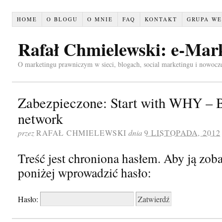
HOME
O BLOGU
O MNIE
FAQ
KONTAKT
GRUPA WE
Rafał Chmielewski: e-Mar
O marketingu prawniczym w sieci, blogach, social marketingu i nowocz
Zabezpieczone: Start with WHY – B
network
przez
RAFAŁ CHMIELEWSKI
dnia
9 LISTOPADA, 2012
Treść jest chroniona hasłem. Aby ją zob
poniżej wprowadzić hasło:
Hasło: