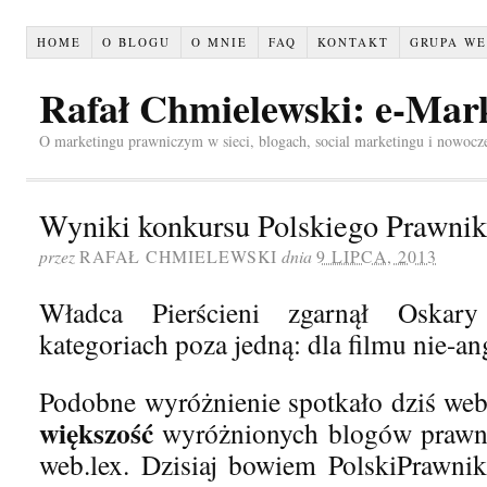
HOME
O BLOGU
O MNIE
FAQ
KONTAKT
GRUPA WE
Rafał Chmielewski: e-Mar
O marketingu prawniczym w sieci, blogach, social marketingu i nowocz
Wyniki konkursu Polskiego Prawni
przez
RAFAŁ CHMIELEWSKI
dnia
9 LIPCA, 2013
Władca Pierścieni zgarnął Osk
kategoriach poza jedną: dla filmu nie-
Podobne wyróżnienie spotkało dziś web
większość
wyróżnionych blogów prawn
web.lex. Dzisiaj bowiem PolskiPrawnik