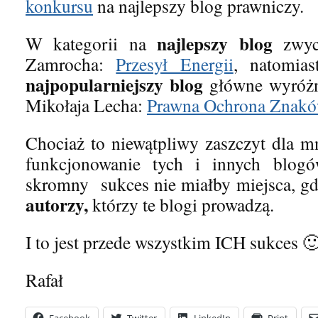
konkursu
na najlepszy blog prawniczy.
najlepszy blog
W kategorii na
zwyci
Zamrocha:
Przesył Energii
, natomias
najpopularniejszy blog
główne wyróżn
Mikołaja Lecha:
Prawna Ochrona Znak
Chociaż to niewątpliwy zaszczyt dla m
funkcjonowanie tych i innych blogó
skromny sukces nie miałby miejsca, g
autorzy,
którzy te blogi prowadzą.
I to jest przede wszystkim ICH sukces 
Rafał
Facebook
Twitter
LinkedIn
Print