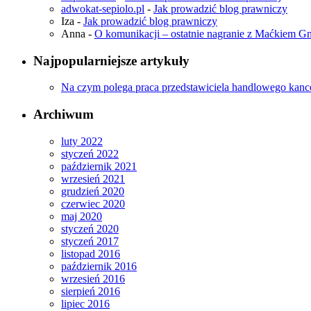
adwokat-sepiolo.pl
-
Jak prowadzić blog prawniczy
Iza
-
Jak prowadzić blog prawniczy
Anna
-
O komunikacji – ostatnie nagranie z Maćkiem 
Najpopularniejsze artykuły
Na czym polega praca przedstawiciela handlowego kance
Archiwum
luty 2022
styczeń 2022
październik 2021
wrzesień 2021
grudzień 2020
czerwiec 2020
maj 2020
styczeń 2020
styczeń 2017
listopad 2016
październik 2016
wrzesień 2016
sierpień 2016
lipiec 2016