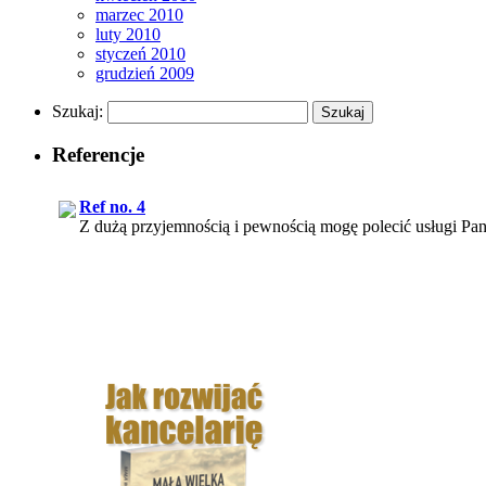
marzec 2010
luty 2010
styczeń 2010
grudzień 2009
Szukaj:
Referencje
Ref no. 4
Z dużą przyjemnością i pewnością mogę polecić usługi Pana
Ref no. 3
Korzystanie z usług pana Rafała Chmielewskiego, podążan