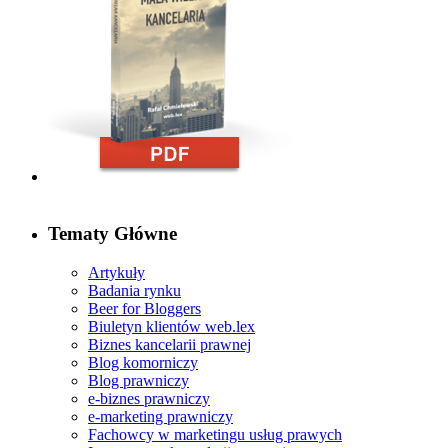
Ref no. 6
W szczególny sposób cenię otwartość Pana Rafała Chmiele
Ref no. 5
Z mojego punktu widzenia usługi świadczone przez web.lex s
Tematy Główne
Artykuły
Badania rynku
Beer for Bloggers
Biuletyn klientów web.lex
Ref no. 2
Biznes kancelarii prawnej
Bardzo wysoko oceniam poziom merytoryczny i organizacyj
Blog komorniczy
Blog prawniczy
e-biznes prawniczy
e-marketing prawniczy
Fachowcy w marketingu usług prawych