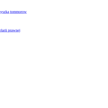
Gnyszką tommorow
larii prawnej