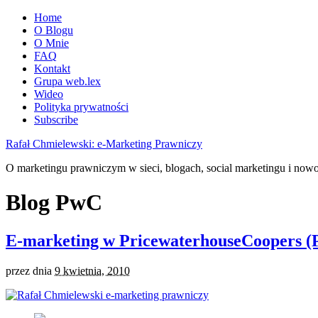
Home
O Blogu
O Mnie
FAQ
Kontakt
Grupa web.lex
Wideo
Polityka prywatności
Subscribe
Rafał Chmielewski: e-Marketing Prawniczy
O marketingu prawniczym w sieci, blogach, social marketingu i now
Blog PwC
E-marketing w PricewaterhouseCoopers 
przez
dnia
9 kwietnia, 2010