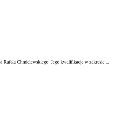
 Rafała Chmielewskiego. Jego kwalifikacje w zakresie ...
ie za jego wskazówkami ...