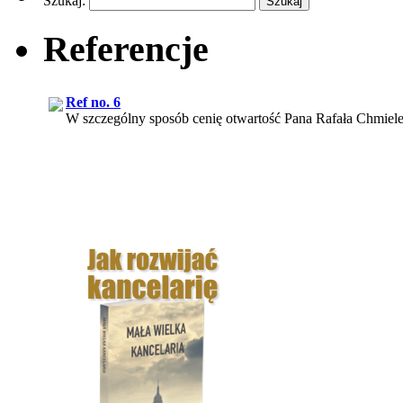
Szukaj:
Referencje
Ref no. 6
W szczególny sposób cenię otwartość Pana Rafała Chmiele
Ref no. 5
Z mojego punktu widzenia usługi świadczone przez web.lex s
Ref no. 1
Efektem naszej współpracy z web.lex było pozyskanie nie t