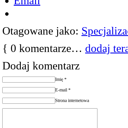
Email
Otagowane jako:
Specjaliza
{
0
komentarze…
dodaj ter
Dodaj komentarz
Imię
*
E-mail
*
Strona internetowa