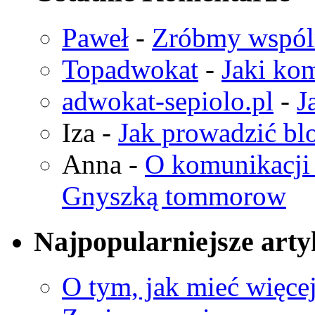
Paweł
-
Zróbmy wspó
Topadwokat
-
Jaki kom
adwokat-sepiolo.pl
-
J
Iza
-
Jak prowadzić bl
Anna
-
O komunikacji 
Gnyszką tommorow
Najpopularniejsze arty
O tym, jak mieć więcej