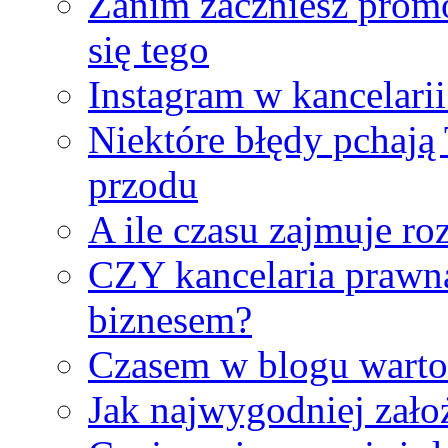
Zanim zaczniesz promo
się tego
Instagram w kancelari
Niektóre błędy pchają 
przodu
A ile czasu zajmuje ro
CZY kancelaria prawna
biznesem?
Czasem w blogu warto
Jak najwygodniej zało