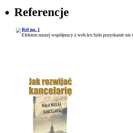
Referencje
Ref no. 1
Efektem naszej współpracy z web.lex było pozyskanie nie t
Ref no. 3
Korzystanie z usług pana Rafała Chmielewskiego, podążan
Ref no. 5
Z mojego punktu widzenia usługi świadczone przez web.lex s