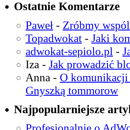
Ostatnie Komentarze
Paweł
-
Zróbmy wspó
Topadwokat
-
Jaki kom
adwokat-sepiolo.pl
-
J
Iza
-
Jak prowadzić bl
Anna
-
O komunikacji 
Gnyszką tommorow
Najpopularniejsze arty
Profesjonalnie o AdWo