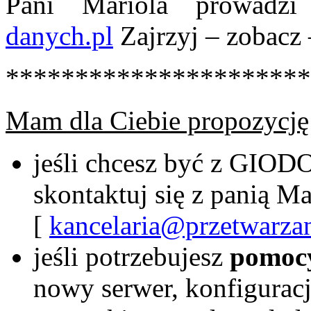
Pani Mariola prowadz
danych.pl
Zajrzyj – zobacz 
**********************
Mam dla Ciebie propozycję
jeśli chcesz być z GIOD
skontaktuj się z panią M
[
kancelaria@przetwarza
jeśli potrzebujesz
pomocy
nowy serwer, konfiguracja