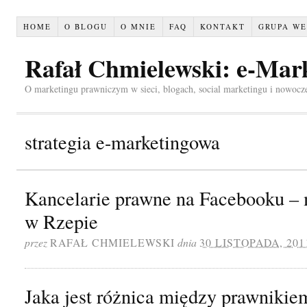
HOME
O BLOGU
O MNIE
FAQ
KONTAKT
GRUPA WE
Rafał Chmielewski: e-Mar
O marketingu prawniczym w sieci, blogach, social marketingu i nowocz
strategia e-marketingowa
Kancelarie prawne na Facebooku – 
w Rzepie
przez
RAFAŁ CHMIELEWSKI
dnia
30 LISTOPADA, 201
Jaka jest różnica między prawnikie