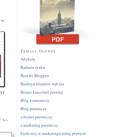
ym
Tematy Główne
Artykuły
Badania rynku
Beer for Bloggers
Biuletyn klientów web.lex
Biznes kancelarii prawnej
zy]
Blog komorniczy
Blog prawniczy
y
e-biznes prawniczy
z na
e-marketing prawniczy
Fachowcy w marketingu usług prawych