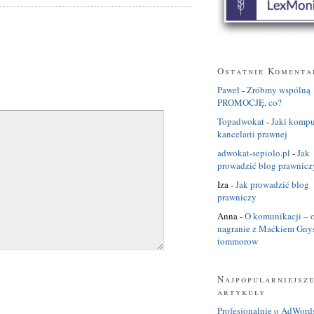
Ostatnie Komenta
Paweł
-
Zróbmy wspólną
PROMOCJĘ, co?
Topadwokat
-
Jaki kompu
kancelarii prawnej
adwokat-sepiolo.pl
-
Jak
prowadzić blog prawnicz
Iza
-
Jak prowadzić blog
prawniczy
Anna
-
O komunikacji – o
nagranie z Maćkiem Gny
tommorow
Najpopularniejsz
artykuły
Profesjonalnie o AdWord