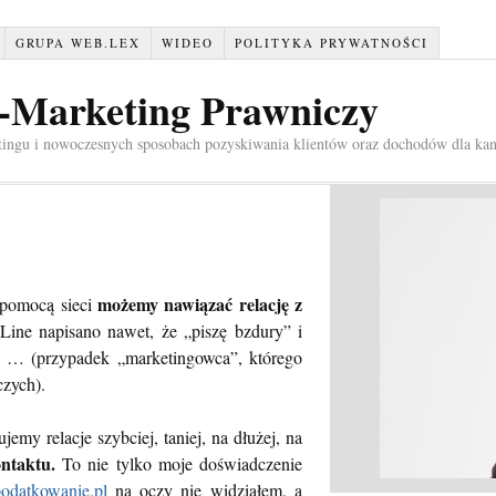
GRUPA WEB.LEX
WIDEO
POLITYKA PRYWATNOŚCI
e-Marketing Prawniczy
tingu i nowoczesnych sposobach pozyskiwania klientów oraz dochodów dla kan
możemy nawiązać relację z
 pomocą sieci
ine napisano nawet, że „piszę bzdury” i
ić” … (przypadek „marketingowca”, którego
czych).
jemy relacje szybciej, taniej, na dłużej, na
ontaktu.
To nie tylko moje doświadczenie
datkowanie.pl
na oczy nie widziałem, a