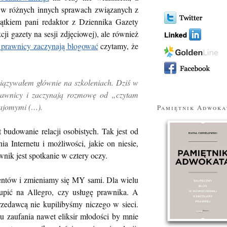
y w różnych innych sprawach związanych z
tkiem pani redaktor z Dziennika Gazety
 gazety na sesji zdjęciowej), ale również
 prawnicy zaczynają blogować
czytamy, że
wiązywałem głównie na szkoleniach. Dziś w
rawnicy i zaczynają rozmowę od „czytam
najomymi (…).
Pamiętnik Adwoka
 budowanie relacji osobistych. Tak jest od
a Internetu i możliwości, jakie on niesie,
nik jest spotkanie w cztery oczy.
lientów i zmieniamy się MY sami. Dla wielu
kupić na Allegro, czy usługę prawnika. A
przedawcą nie kupilibyśmy niczego w sieci.
 zaufania nawet eliksir młodości by mnie