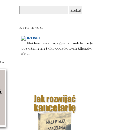
Szukaj:
Referencje
Ref no. 1
Efektem naszej współpracy z web.lex było
pozyskanie nie tylko dodatkowych klientów,
ale ...
ta
Ref no. 6
W szczególny sposób cenię otwartość Pana
Rafała Chmielewskiego na rozwiązania
innowacyjne, niestandardowe ...