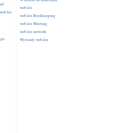
iad
web.lex
web.lex
web.lex Bookkeeping
web.lex Meeting
web.lex network
ego
Wywiady web.lex