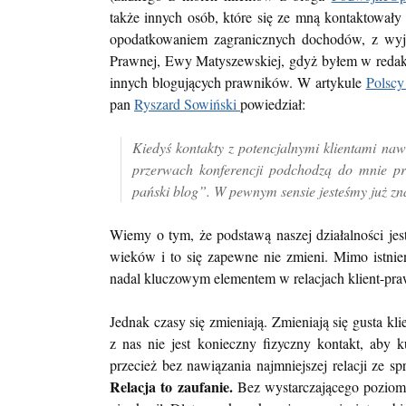
także innych osób, które się ze mną kontaktował
opodatkowaniem zagranicznych dochodów, z wyją
Prawnej, Ewy Matyszewskiej, gdyż byłem w redakcji
innych blogujących prawników. W artykule
Polscy
pan
Ryszard Sowiński
powiedział:
Kiedyś kontakty z potencjalnymi klientami na
przerwach konferencji podchodzą do mnie p
pański blog”. W pewnym sensie jesteśmy już z
Wiemy o tym, że podstawą naszej działalności jest
wieków i to się zapewne nie zmieni. Mimo istnieni
nadal kluczowym elementem w relacjach klient-praw
Jednak czasy się zmieniają. Zmieniają się gusta k
z nas nie jest konieczny fizyczny kontakt, aby 
przecież bez nawiązania najmniejszej relacji ze s
Relacja to zaufanie.
Bez wystarczającego poziomu