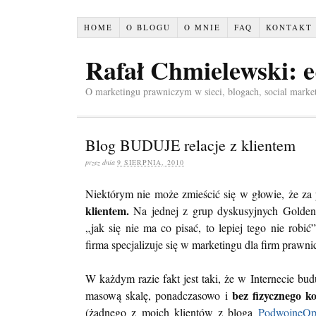
HOME
O BLOGU
O MNIE
FAQ
KONTAKT
Rafał Chmielewski: 
O marketingu prawniczym w sieci, blogach, social marke
Blog BUDUJE relacje z klientem
przez
dnia
9 SIERPNIA, 2010
Niektórym nie może zmieścić się w głowie, że za
klientem.
Na jednej z grup dyskusyjnych GoldenL
„jak się nie ma co pisać, to lepiej tego nie rob
firma specjalizuje się w marketingu dla firm prawni
W każdym razie fakt jest taki, że w Internecie budu
bez fizycznego k
masową skalę, ponadczasowo i
(żadnego z moich klientów z bloga
PodwojneOpo