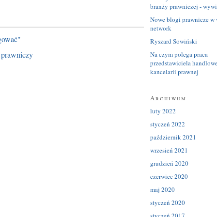
branży prawniczej - wyw
Nowe blogi prawnicze w 
network
ogować"
Ryszard Sowiński
g prawniczy
Na czym polega praca
przedstawiciela handlow
kancelarii prawnej
Archiwum
luty 2022
styczeń 2022
październik 2021
wrzesień 2021
grudzień 2020
czerwiec 2020
maj 2020
styczeń 2020
styczeń 2017