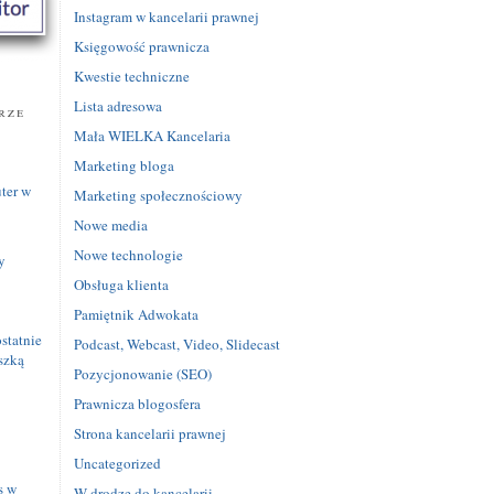
Instagram w kancelarii prawnej
Księgowość prawnicza
Kwestie techniczne
Lista adresowa
rze
Mała WIELKA Kancelaria
Marketing bloga
ter w
Marketing społecznościowy
Nowe media
Nowe technologie
y
Obsługa klienta
Pamiętnik Adwokata
statnie
Podcast, Webcast, Video, Slidecast
szką
Pozycjonowanie (SEO)
Prawnicza blogosfera
Strona kancelarii prawnej
e
Uncategorized
s w
W drodze do kancelarii