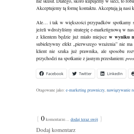
nie skusił. Dlatego, skoro kupujemy w sieci, to rob
Akceptujemy tą formę kontaktu. Akceptują ją nasi k
Ale… i tak w większości przypadków spotkamy s
jeżeli wdrożyliśmy strategię e-marketignową w nasz
w wyniku na
z klientem będzie już miało miejsce
subiektywny efekt „pierwszego wrażenia” nie ma 
klient nie szuka już prawnika, ale sposobu r
przychodzi na spotkanie z jasnym przesłaniem:
pros
Facebook
Twitter
LinkedIn
Otagowane jako:
e-marketing prawniczy
,
nawiązywanie re
{
0
}
komentarze…
dodaj teraz swój
Dodaj komentarz