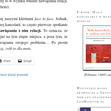
imy to w wyniku właśnie nawiązania relacji.
lienci.
E-book: Mała
kancelaria w mał
ię naszymi klientami
face to face
. Jednak,
mieście
ej kancelarii, to często pierwsze spotkanie
wiązania z nim relacji.
To oznacza, że
już na tym etapie miejsca, a poza tym, że
ozwiązania swojego problemu… Po prostu
zę, zrób to dla mnie
.
Print
Email
lacji klient-prawnik
[Pobrano: 14691 ra
Wszystkie blogi
prawnicze z Grup
web.lex znajdzies
LexMonitor.pl