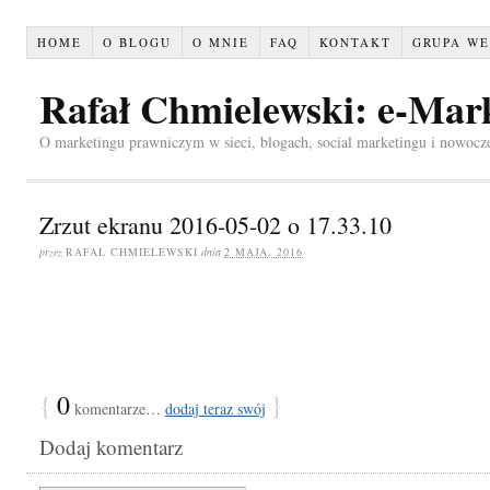
HOME
O BLOGU
O MNIE
FAQ
KONTAKT
GRUPA WE
Rafał Chmielewski: e-Mar
O marketingu prawniczym w sieci, blogach, social marketingu i nowocz
Zrzut ekranu 2016-05-02 o 17.33.10
przez
RAFAŁ CHMIELEWSKI
dnia
2 MAJA, 2016
{
0
}
komentarze…
dodaj teraz swój
Dodaj komentarz