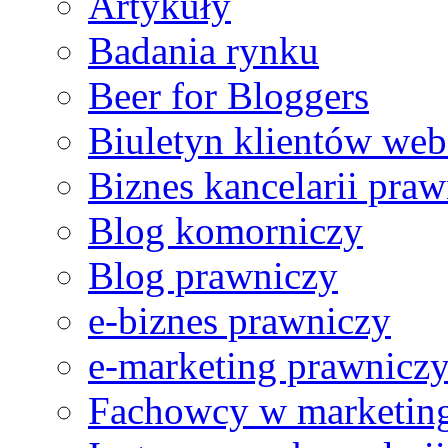
Artykuły
Badania rynku
Beer for Bloggers
Ref no. 6
W szczególny sposób cenię otwartość Pana Rafała Chmiele
Biuletyn klientów web
Biznes kancelarii praw
Blog komorniczy
Ref no. 5
Blog prawniczy
Z mojego punktu widzenia usługi świadczone przez web.lex s
e-biznes prawniczy
e-marketing prawnicz
Ref no. 2
Fachowcy w marketing
Bardzo wysoko oceniam poziom merytoryczny i organizacyj