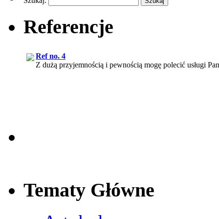
Szukaj:
Referencje
Ref no. 4
Z dużą przyjemnością i pewnością mogę polecić usługi Pana
Ref no. 1
Efektem naszej współpracy z web.lex było pozyskanie nie t
Tematy Główne
Ref no. 3
Korzystanie z usług pana Rafała Chmielewskiego, podążan