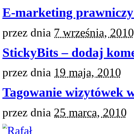
E-marketing prawnicz
przez
dnia
7 września, 2010
StickyBits – dodaj kom
przez
dnia
19 maja, 2010
Tagowanie wizytówek 
przez
dnia
25 marca, 2010