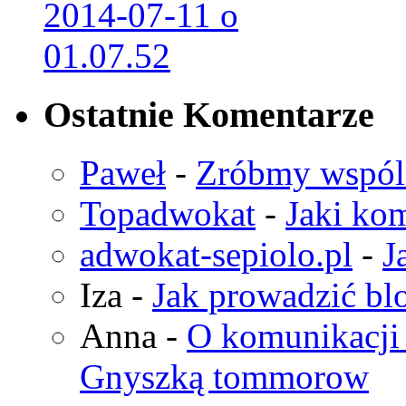
Ostatnie Komentarze
Paweł
-
Zróbmy wspó
Topadwokat
-
Jaki kom
adwokat-sepiolo.pl
-
J
Iza
-
Jak prowadzić bl
Anna
-
O komunikacji 
Gnyszką tommorow