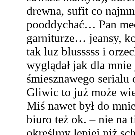
drewna, sufit co najmn
pooddychać… Pan mece
garniturze… jeansy, k
tak luz blusssss i orz
wyglądał jak dla mnie 
śmiesznawego serial
Gliwic to już może wi
Miś nawet był do mnie
biuro też ok. – nie na t
określmy lepiej niż sc