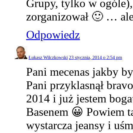
Grupy, tylko w ogóle),
zorganizował 🙂 … ale
Odpowiedz
Łukasz Wilczkowski
23 stycznia, 2014 o 2:54 pm
Pani mecenas jakby by
Pani przyklasnął bravo
2014 i już jestem boga
Basenem 😀 Powiem tak
wystarcza jeansy i uś