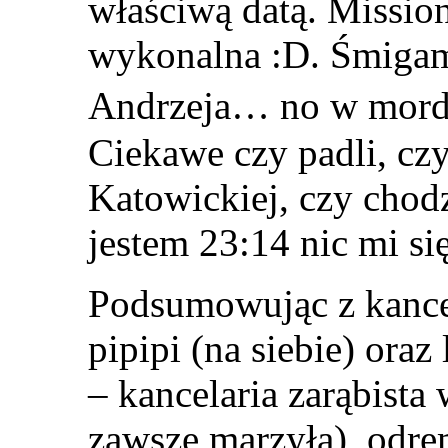
właściwą datą. Mission
wykonalna :D. Śmig
Andrzeja… no w mordę
Ciekawe czy padli, czy 
Katowickiej, czy cho
jestem 23:14 nic mi si
Podsumowując z kance
pipipi (na siebie) ora
– kancelaria zarąbista 
zawsze marzyła), odre