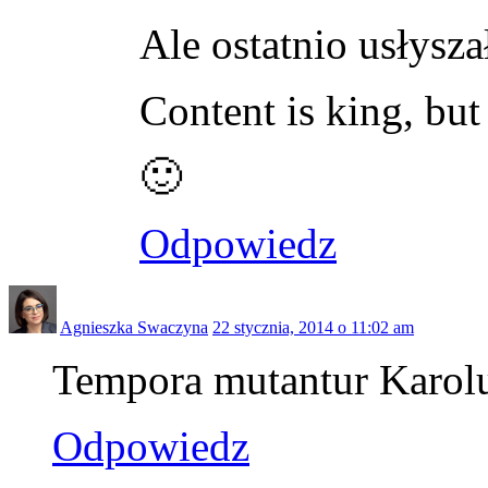
Ale ostatnio usłysz
Content is king, but
🙂
Odpowiedz
Agnieszka Swaczyna
22 stycznia, 2014 o 11:02 am
Tempora mutantur Karolu 
Odpowiedz