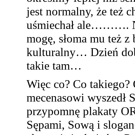
jest normalny, że też 
uśmiechał ale………. N
mogę, słoma mu też z 
kulturalny… Dzień dob
takie tam…
Więc co? Co takiego? 
mecenasowi wyszedł Sę
przypomnę plakaty OR
Sępami, Sową i sloga