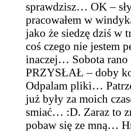
sprawdzisz… OK – sły
pracowałem w windykac
jako że siedzę dziś w t
coś czego nie jestem 
inaczej… Sobota rano
PRZYSŁAŁ – doby kol
Odpalam pliki… Patrz
już były za moich cza
smiać… :D. Zaraz to
pobaw się ze mną… Hm