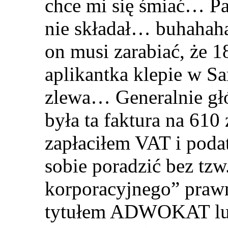
chce mi się śmiać… Pa
nie składał… buhahaha
on musi zarabiać, że 1
aplikantka klepie w S
zlewa… Generalnie gł
była ta faktura na 610
zapłaciłem VAT i poda
sobie poradzić bez tz
korporacyjnego” praw
tytułem ADWOKAT l