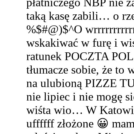
płatniczego NBP nie zad
taką kasę zabili… o rz
%$#@)$^O wrrrrrrrrrrr
wskakiwać w furę i wi
ratunek POCZTA POLS
tłumacze sobie, że 
na ulubioną PIZZE TU
nie lipiec i nie mogę
wiśta wio… W Katowica
uffffff złożone 😀 mam