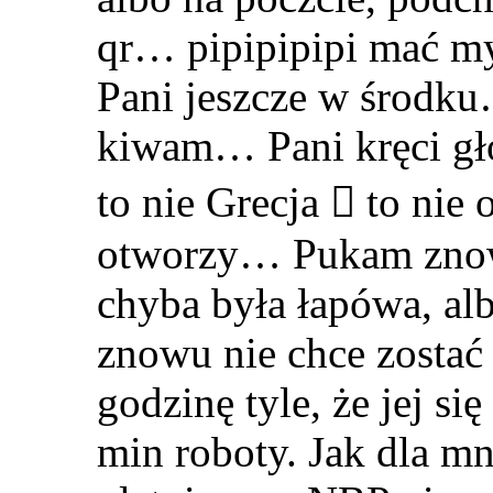
qr… pipipipipi mać my
Pani jeszcze w środk
kiwam… Pani kręci gło
to nie Grecja  to nie
otworzy… Pukam znowu
chyba była łapówa, al
znowu nie chce zostać
godzinę tyle, że jej si
min roboty. Jak dla mn