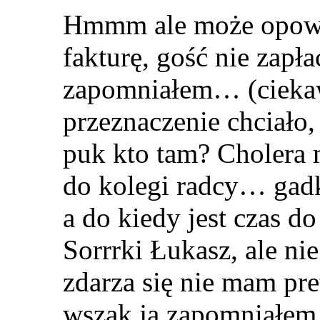
Hmmm ale może opowi
fakturę, gość nie zapłac
zapomniałem… (ciekawe
przeznaczenie chciało,
puk kto tam? Cholera
do kolegi radcy… gad
a do kiedy jest czas 
Sorrrki Łukasz, ale ni
zdarza się nie mam pre
wszak ja zapomniałem 