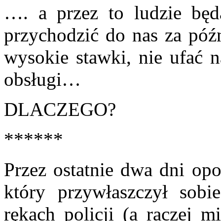
…. a przez to ludzie będ
przychodzić do nas za późn
wysokie stawki, nie ufać n
obsługi…
DLACZEGO?
******
Przez ostatnie dwa dni op
który przywłaszczył sob
rękach policji (a raczej m