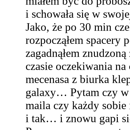
miałem być do proboszc
i schowała się w swoje
Jako, że po 30 min cz
rozpocząłem spacery po
zagadnąłem znudzoną ż
czasie oczekiwania na 
mecenasa z biurka kl
galaxy… Pytam czy w 
maila czy każdy sobie
i tak… i znowu gapi s