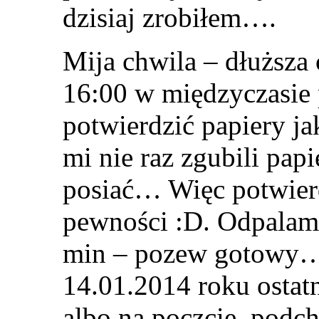
dzisiaj zrobiłem….
Mija chwila – dłuższa c
16:00 w międzyczasie 
potwierdzić papiery ja
mi nie raz zgubili pap
posiać… Więc potwierdz
pewności :D. Odpalam p
min – pozew gotowy… 
14.01.2014 roku ostatn
albo na poczcie, podc